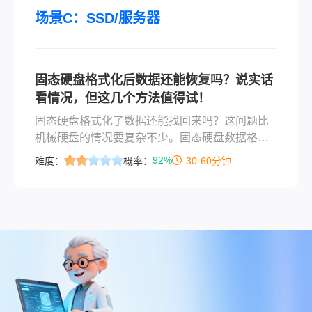
情况。
场景C：SSD/服务器
固态硬盘格式化后数据还能恢复吗？说实话
看情况，但这几个方法值得试！
固态硬盘格式化了数据还能找回来吗？这问题比
机械硬盘的情况要复杂不少。固态硬盘数据格式
化了怎么恢复，答案是"看情况"——关键在于你格
92%
难度：
概率：
30-60分钟
式化之后有没有触发TRIM、有没有大量写入新数
据、是不是快速格式化。下面我会从最容易的方
法开始，按免费到付费的顺序说清楚，覆盖快速
格式化、完全格式化、分区丢失、TRIM已触发等
常见情况。