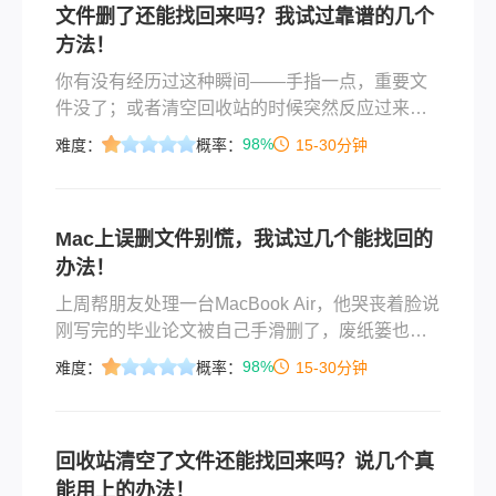
文件删了还能找回来吗？我试过靠谱的几个
方法！
你有没有经历过这种瞬间——手指一点，重要文
件没了；或者清空回收站的时候突然反应过来里
面还有东西；再或者U盘插上电脑提示“需要格式
98%
难度：
概率：
15-30分钟
化”，里面存了好几年的照片好像全没了？说实
话，我自己就踩过这个坑。去年帮朋友修电脑，
想清理一下C盘空间，结果手快把整个“文档”文件
Mac上误删文件别慌，我试过几个能找回的
夹拖进了回收站，还顺手点了“清空回收站”。朋友
办法！
当时脸都白了——里面是他写了三个月的毕业论
文初稿和一堆实验数据。后来折腾了一整天才把
上周帮朋友处理一台MacBook Air，他哭丧着脸说
大部分文件找回来，从那以后我对“被删除的文件
刚写完的毕业论文被自己手滑删了，废纸篓也清
怎么找回来”这件事算是有了切身体会。
空了。我当时第一反应是：“别慌，Mac电脑如何
98%
难度：
概率：
15-30分钟
恢复删除的文件，其实有几个路子可以试。”他半
信半疑地让我操作，最后还真把论文找回来了。
今天就把这些方法按从易到难的顺序整理出来，
回收站清空了文件还能找回来吗？说几个真
覆盖误删、格式化、回收站清空、分区丢失、甚
能用上的办法！
至U盘损坏等常见情况，希望能帮到有类似经历的