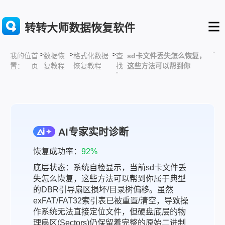
转转大师数据恢复软件
>
>
>
”
首
数据恢
格式化数据
查
sd卡文件丢失怎么恢复，
我的位
页
复教程
恢复教程
找
这些方法可以帮到你
置：
“
AI专家实时诊断
恢复成功率：
92%
底层状态：系统自检显示，当前sd卡文件丢
失怎么恢复，这些方法可以帮到你属于典型
的DBR引导扇区损坏/目录树偏移。虽然
exFAT/FAT32索引表已被重置/清空，导致操
作系统无法直接定位文件，但硬盘底层的物
理扇区(Sectors)仍保留着完整的原始二进制