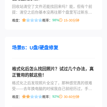
人。
回收站清空了文件还能找回来吗？能，但有个前
提：清空之后你基本没再往那个盘里写过新东
西。回收站清空只是把文件标记成「可覆盖」，
98%
难度：
概率：
15-30分钟
数据本身还躺在磁盘上；一旦有过新文件写入，
原数据就可能被顶掉。所以发现回收站被清空
了，先停下手，别再动那个盘。
场景B：U盘/硬盘修复
格式化后怎么找回照片？试过几个办法，真
正管用的就这些！
格式化之后发现照片全没了，那种感觉真的很难
受——去年换电脑的时候我自己就经历过，手快
选了格式化整个分区，几年的家庭照片一瞬间全
92%
难度：
概率：
30-60分钟
没了。很多人遇到这种情况第一反应是慌，然后
乱操作，反而让找回的希望更小。格式化后怎么