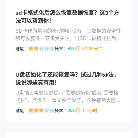
找回照片？这篇文章就按从简单到复杂、从免费
sd卡格式化后怎么恢复数据恢复？这3个方
到付费的顺序，把几个真正管用的方法讲清楚。
法可以帮到你！
覆盖误删、格式化、分区丢失、设备异常等常见
情况。
SD卡作为常用的移动存储设备，其数据的安全性
和可恢复性一直备受关注。当SD卡被格式化后，
很多用户会误以为数据已经永久丢失，但实际
92%
难度：
概率：
30-60分钟
上，只要数据未被新数据覆盖，就有可能通过一
定的方法恢复。那么sd卡格式化后怎么恢复数据
恢复呢？本文将详细介绍SD卡格式化后数据恢复
U盘初始化了还能恢复吗？试过几种办法，
的方法与步骤。
说说哪些真有用！
U盘插上电脑突然提示"需要初始化"或者"需要格
式化"，点进去一看文件全没了，这种感觉太崩溃
了。尤其是里面存了好几年的照片和工作文档，
85%
难度：
概率：
1-2小时
急得人不知道该怎么办。u盘初始化怎么恢复？这
篇文章按从简单到复杂的顺序，把亲测和帮别人
处理过的办法都说一遍。覆盖U盘提示初始化、误
格式化、文件消失空间仍在、U盘无法识别等常见