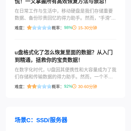
慌！一文掌握所有高效恢复方法与禁忌！
在日常工作与生活中，移动硬盘是我们存储重要
数据、备份珍贵回忆的得力助手。然而，“手滑”误
删、格式化、突然无法读取……这些意外情况总
98%
难度：
概率：
15-30分钟
是让人心惊肉跳。当你发现移动硬盘里的重要文
件不翼而飞时，第一反应是什么？是惊慌失措地
四处求助，还是自己动手尝试修复？那么移动硬
u盘格式化了怎么恢复里面的数据？从入门
盘里面的东西删除了怎么找回呢？
到精通，拯救你的宝贵数据！
在数字化时代，U盘因其便携性和大容量成为了我
们存储和传输数据的得力助手。然而，一个不经
意的误操作——格式化，就可能让所有重要的文
92%
难度：
概率：
30-60分钟
件瞬间“消失”。无论是工作中的关键文档、珍贵的
家庭照片，还是辛苦收集的学习资料，这种损失
都令人焦虑。但请先冷静下来，一个重要的事实
是：在大多数情况下，格式化后的数据是可以被
恢复的。
场景C：SSD/服务器