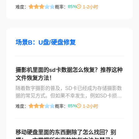
色。然而，任何硬件都有其使用寿命，硬盘也不
85%
难度：
概率：
1-2小时
例外，尤其是在遭遇物理损伤或逻辑故障时，用
户可能会担心硬盘内的宝贵数据是否还能被恢
复。那么硬盘损坏了怎么拿出里面的资料呢？本
文将详细介绍在硬盘出现不同类型的损坏情况
下，如何采取适当的措施来尽可能地恢复硬盘中
场景B：U盘/硬盘修复
的数据。
摄影机里面的sd卡数据怎么恢复？推荐这种
文件恢复方法！
随着数字摄影的普及，SD卡已经成为存储摄影数
据的常见方式。但如果不幸发生，例如SD卡损
坏、误删或格式化，我们该如何恢复其中的数据
85%
难度：
概率：
1-2小时
呢？本文将为您提供一份详尽的摄影机里面的sd
卡数据怎么恢复指南，帮助您从SD卡中恢复丢失
的数据。
移动硬盘里面的东西删除了怎么找回？别