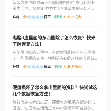
怎么恢复电脑里面已经删除的视频？在我们的日
常生活中，视频文件往往包含着重要的记忆和资
料。当你误删或丢失了电脑中的视频文件时，可
98%
难度：
概率：
15-30分钟
能会感到非常沮丧。但是，不要担心，恢复电脑
里面已删除的视频是有可能的。下面将介绍几种
常用的方法来帮助你找回丢失的视频文件。
电脑d盘里面的东西删除了怎么恢复？快来
了解恢复方法！
在使用电脑的过程中，有时候我们会不小心删除
了一些重要的文件，特别是在D盘这样的非系统盘
上。无论是误操作还是其他原因，丢失文件都会
98%
难度：
概率：
15-30分钟
带来不便。幸运的是，有多种方法可以帮助您恢
复已删除的文件。那么电脑d盘里面的东西删除了
怎么恢复呢？下面是一些实用的步骤，希望能帮
硬盘损坏了怎么拿出里面的资料？快试试这
您找回丢失的数据。
几个数据恢复方法！
随着信息技术的发展，硬盘作为数据存储的核心
设备，在日常生活和工作中扮演着不可或缺的角