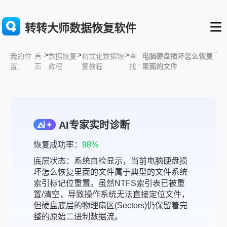
转转大师数据恢复软件
>
>
>
”
首
数据恢复
格式化数据恢
查
电脑硬盘损坏怎么恢复
我的位
页
教程
复教程
找 “
里面的文件
置：
AI专家实时诊断
恢复成功率：
98%
底层状态：系统自检显示，当前电脑硬盘损
坏怎么恢复里面的文件属于典型的文件系统
索引标记位重置。虽然NTFS索引表已被重
置/清空，导致操作系统无法直接定位文件，
但硬盘底层的物理扇区(Sectors)仍保留着完
整的原始二进制数据流。