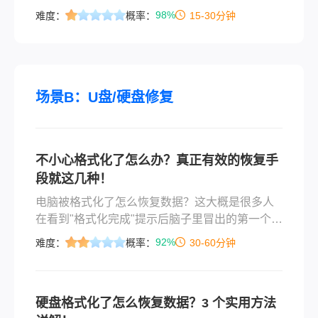
谁都碰上过。慌也没用，关键是赶紧想办法。怎
98%
难度：
概率：
15-30分钟
么找回delete删除的文件，其实取决于你删完之后
做了什么：要是没往那个盘里存新东西，找回来
的概率还不小；要是已经写了一堆新文件进去，
难度就大了。下面按从简单到复杂的顺序，把几
个靠谱的办法讲一遍，覆盖误删、回收站清空、
场景B：U盘/硬盘修复
Shift+Delete删除、U盘文件丢失、设备损坏等常
见情况。
不小心格式化了怎么办？真正有效的恢复手
段就这几种！
电脑被格式化了怎么恢复数据？这大概是很多人
在看到"格式化完成"提示后脑子里冒出的第一个问
题。不管是手滑点错了、重装系统时选错分区，
92%
难度：
概率：
30-60分钟
还是中病毒后被逼无奈格式化，那种丢文件的心
慌感我太理解了。这篇文章会按从简单到复杂的
顺序，把真正能用的恢复方法说清楚。覆盖误
硬盘格式化了怎么恢复数据？3 个实用方法
删、格式化、分区丢失、设备异常等常见情况。