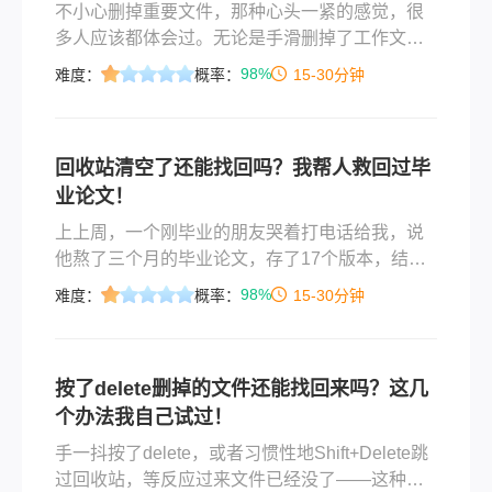
不小心删掉重要文件，那种心头一紧的感觉，很
多人应该都体会过。无论是手滑删掉了工作文
档，还是清空回收站之后才想起里面还有要用的
98%
难度：
概率：
15-30分钟
东西，慌归慌，办法还是有的。删除的文件怎么
能恢复到原来，其实关键在于你发现误删之后有
没有继续往那个盘里存新东西——只要原来的数
回收站清空了还能找回吗？我帮人救回过毕
据还没被覆盖，恢复的希望就不小。这篇文章按
业论文！
从简单到复杂的顺序，把靠谱的恢复方法讲清
楚，覆盖误删、格式化、回收站清空、U盘文件丢
上上周，一个刚毕业的朋友哭着打电话给我，说
失、设备损坏等常见情况。
他熬了三个月的毕业论文，存了17个版本，结果
手滑点了“清空回收站”——系统直接清得干干净
98%
难度：
概率：
15-30分钟
净。他连电脑都不敢碰，怕再写入新数据。我让
他别慌，先别装软件，打开转转大师数据恢复软
件扫了一轮，20分钟后，所有.docx、.pdf、.jpg全
按了delete删掉的文件还能找回来吗？这几
出来了，连那个被覆盖过两次的草稿都捞回来
个办法我自己试过！
了。说实话，这种事我见太多次了，‌电脑里回收
站的东西删掉怎么恢复‌？能，但你得赶在新文件
手一抖按了delete，或者习惯性地Shift+Delete跳
覆盖前动手。
过回收站，等反应过来文件已经没了——这种事