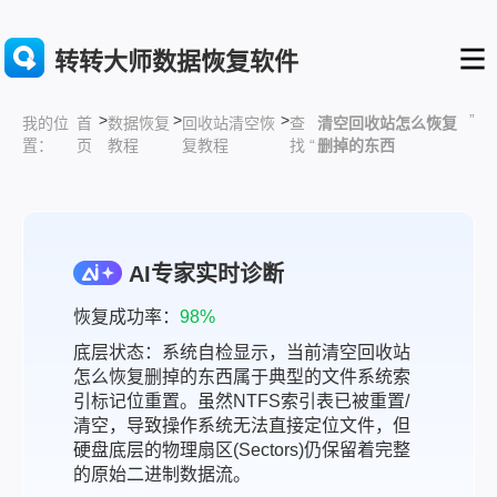
转转大师数据恢复软件
>
>
>
”
首
数据恢复
回收站清空恢
查
清空回收站怎么恢复
我的位
页
教程
复教程
找 “
删掉的东西
置：
AI专家实时诊断
恢复成功率：
98%
底层状态：系统自检显示，当前清空回收站
怎么恢复删掉的东西属于典型的文件系统索
引标记位重置。虽然NTFS索引表已被重置/
清空，导致操作系统无法直接定位文件，但
硬盘底层的物理扇区(Sectors)仍保留着完整
的原始二进制数据流。