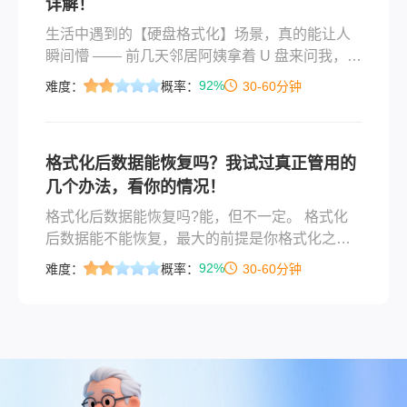
详解！
生活中遇到的【硬盘格式化】场景，真的能让人
瞬间懵 —— 前几天邻居阿姨拿着 U 盘来问我，说
插电脑提示 “需要格式化才能使用”，她点了确
92%
难度：
概率：
30-60分钟
认，里面孙子的毕业照全没了；还有小编自己，
上周清理移动硬盘，手滑把存工作文档的分区点
了 “快速格式化”，反应过来时界面都跳完了，当
格式化后数据能恢复吗？我试过真正管用的
时心都凉了半截。不光硬盘，U 盘、内存卡也一
几个办法，看你的情况！
样，不管是误格式化，还是 Shift+Delete 删文
件、拖拽时不小心丢了，大家第一反应肯定是 “还
格式化后数据能恢复吗?能，但不一定。 格式化
能找回来不？”那么硬盘格式化了怎么恢复数据
后数据能不能恢复，最大的前提是你格式化之后
呢？
有没有再往这个盘里写过新东西。只要没大量写
92%
难度：
概率：
30-60分钟
入，恢复成功率就很高；一旦写了，覆盖得越
多，希望越渺茫。这个前提比用什么软件都关
键，因为格式化只是把目录清空了，数据本身还
躺在磁盘上，等着被新数据覆盖。所以，发现格
式化了，第一件事就是立刻停止使用这个盘。