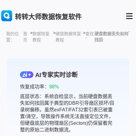
转转大师数据恢复软件
>
>
>
”
首
数据恢复
硬盘数据恢复
查找
硬盘数据丢失如何
我的位
“
页
教程
教程
找回
置：
AI专家实时诊断
恢复成功率：
98%
底层状态：系统自检显示，当前硬盘数据丢
失如何找回属于典型的DBR引导扇区损坏/目
录树偏移。虽然exFAT/FAT32索引表已被重
置/清空，导致操作系统无法直接定位文件，
但硬盘底层的物理扇区(Sectors)仍保留着完
整的原始二进制数据流。