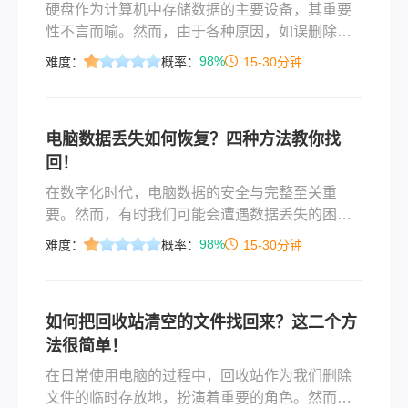
硬盘作为计算机中存储数据的主要设备，其重要
性不言而喻。然而，由于各种原因，如误删除、
格式化、病毒攻击、硬盘损坏等，硬盘中的数据
98%
难度：
概率：
15-30分钟
有时会突然丢失，给用户带来极大的困扰。幸运
的是，有多种方法可以尝试恢复硬盘中丢失的数
据。那么如何恢复硬盘里丢失的数据呢？本文将
电脑数据丢失如何恢复？四种方法教你找
详细介绍几种常见的硬盘数据恢复方法，帮助用
回！
户解决这一问题。
​在数字化时代，电脑数据的安全与完整至关重
要。然而，有时我们可能会遭遇数据丢失的困
境，这可能是由于硬件故障、软件问题、人为误
98%
难度：
概率：
15-30分钟
操作或是病毒攻击等原因造成的。那么电脑数据
丢失如何恢复呢？面对这种情况，我们可以采取
以下四个实用的方法来恢复丢失的数据。
如何把回收站清空的文件找回来？这二个方
法很简单！
在日常使用电脑的过程中，回收站作为我们删除
文件的临时存放地，扮演着重要的角色。然而，