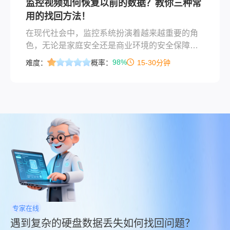
监控视频如何恢复以前的数据？教你三种常
恢复方法，旨在帮助服务器管理员和IT专业人士
用的找回方法！
在面临此类情况时，能够迅速采取行动，最大限
度地减少损失。
在现代社会中，监控系统扮演着越来越重要的角
色，无论是家庭安全还是商业环境的安全保障。
然而，随着技术的进步和使用频率的增加，监控
98%
难度：
概率：
15-30分钟
视频数据丢失的情况也时有发生。当遇到这种情
况时，了解如何有效地恢复这些宝贵的数据变得
至关重要。本文将详细介绍几种常见的监控视频
数据恢复方法，并提供实用建议来帮助用户尽可
能地找回丢失的数据。
专家在线
遇到复杂的硬盘数据丢失如何找回问题？