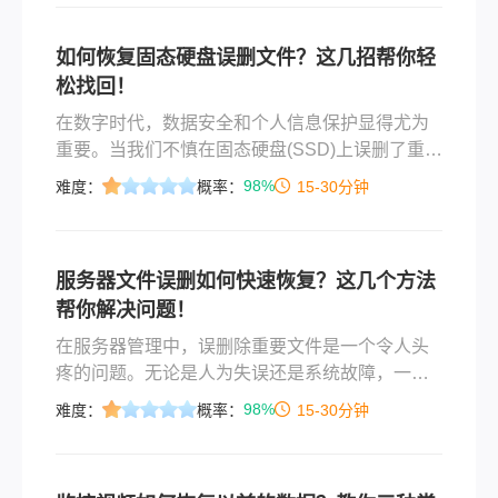
如何恢复固态硬盘误删文件？这几招帮你轻
松找回！
在数字时代，数据安全和个人信息保护显得尤为
重要。当我们不慎在固态硬盘(SSD)上误删了重要
文件时，可能会感到焦虑和无助。不同于传统的
98%
难度：
概率：
15-30分钟
机械硬盘(HDD)，SSD的特殊结构和工作原理给
数据恢复带来了更大的挑战。本文将深入探讨如
何恢复固态硬盘误删文件的恢复方法，旨在帮助
服务器文件误删如何快速恢复？这几个方法
用户在遇到此类问题时，能够冷静应对并尽可能
帮你解决问题！
地恢复丢失的数据。
在服务器管理中，误删除重要文件是一个令人头
疼的问题。无论是人为失误还是系统故障，一旦
关键数据丢失，都可能给业务运营带来严重影
98%
难度：
概率：
15-30分钟
响。幸运的是，有多种策略和技术可以帮助快速
恢复误删的服务器文件。那么服务器文件误删如
何快速恢复呢？本文将详细介绍几种有效的文件