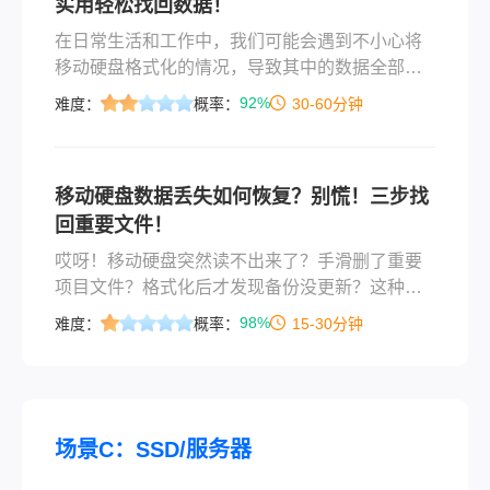
实用轻松找回数据！
​在日常生活和工作中，我们可能会遇到不小心将
移动硬盘格式化的情况，导致其中的数据全部丢
失。面对这种情况，许多人可能会感到焦虑和无
92%
难度：
概率：
30-60分钟
助。但是，实际上，只要采取正确的方法，我们
就有可能找回这些被格式化的数据。那么如何找
回格式化的移动硬盘数据呢？以下是一些建议，
移动硬盘数据丢失如何恢复？别慌！三步找
供您参考。
回重要文件！
哎呀！移动硬盘突然读不出来了？手滑删了重要
项目文件？格式化后才发现备份没更新？这种糟
心事儿，小编也经历过！明明几分钟前还好好儿
98%
难度：
概率：
15-30分钟
的，突然就提示“需要格式化”或文件不翼而飞，真
是心跳都漏半拍。那么移动硬盘数据丢失如何恢
复呢？
场景C：SSD/服务器