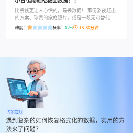
小白也能轻松救回数据！！
比丢钱更让人心慌的，是丢数据！ 那份熬夜赶出
的方案、珍贵的家庭照片，或是一段无可替代的
素材，都可能因为一次手滑而“蒸发”。别急，稳住
98%
难度：
概率：
15-30分钟
心态，找回的希望远比你想的大。“刚才U盘里的
合同去哪了？”“我无人机SD卡的素材怎么没
了？！那么如何找回u盘误删的文件呢？” 作为一
名在电脑软件测评领域深耕多年的博主，我几乎
每天都能在后台看到这类带着焦虑的提问。
专家在线
遇到复杂的如何恢复格式化的数据，实用的方
法来了问题？