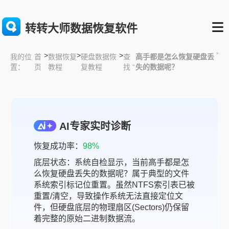
转转大师数据恢复软件
>
>
>
”
首
数据恢复
硬盘数据恢
查
高手都是怎么恢复硬盘丢
我的位
页
教程
复教程
找 “
失的数据呢？
置：
AI专家实时诊断
恢复成功率：
98%
底层状态：系统自检显示，当前高手都是怎
么恢复硬盘丢失的数据呢？属于典型的文件
系统索引标记位重置。虽然NTFS索引表已被
重置/清空，导致操作系统无法直接定位文
件，但硬盘底层的物理扇区(Sectors)仍保留
着完整的原始二进制数据流。