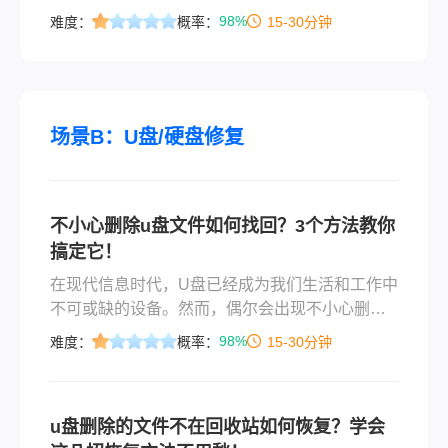
会出现在回收站中，这无疑增加了数据恢复的难
98%
难度：
概率：
15-30分钟
度。然而，不必过于担心，因为仍然有多种方法
可以尝试恢复这些误删的文件夹。那么误删的文
件夹不在回收站如何找回呢？本文将为您详细介
绍几种有效的恢复方法，帮助您找回误删的重要
数据。
场景B：U盘/硬盘修复
不小心删除u盘文件如何找回？3个方法教你
搞定它！
在现代信息时代，U盘已经成为我们生活和工作中
不可或缺的设备。然而，偶尔会出现不小心删除U
盘文件的情况，这无疑会带来诸多困扰和不便。
98%
难度：
概率：
15-30分钟
毕竟，我们常常存储着重要的文件和数据在U盘
中，一旦不慎删除，很可能造成无法挽回的损
失。
u盘删除的文件不在回收站如何恢复？学会