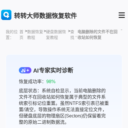
转转大师数据恢复软件
>
>
>
”
首
数据恢复
硬盘数据恢
查
电脑删除的文件不在回
我的位
页
教程
复教程
找 “
收站如何恢复
置：
AI专家实时诊断
恢复成功率：
98%
底层状态：系统自检显示，当前电脑删除的
文件不在回收站如何恢复属于典型的文件系
统索引标记位重置。虽然NTFS索引表已被重
置/清空，导致操作系统无法直接定位文件，
但硬盘底层的物理扇区(Sectors)仍保留着完
整的原始二进制数据流。