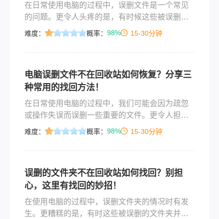
在日常使用电脑的过程中，误删文件是一个常见
的问题。更令人头疼的是，有时候这些被误删的
文件并不在回收站中，可能是因为使用了
98%
难度：
概率：
15-30分钟
Shift+Delete组合键直接删除，或者是因为回收站
被清空。面对这种情况，我们不必过于慌张，因
为仍然有几种方法可以尝试恢复这些不在回收站
电脑误删文件不在回收站如何恢复？分享三
中的文件。那么电脑误删文件不在回收站如何恢
种常用的找回方法！
复呢？本文将详细介绍几种恢复电脑误删文件且
不在回收站中的方法。
在日常使用电脑的过程中，我们可能会因为疏忽
或操作失误而误删一些重要的文件。更令人担忧
的是，这些被误删的文件并未出现在回收站中，
98%
难度：
概率：
15-30分钟
这无疑增加了恢复的难度。那么电脑误删文件不
在回收站如何恢复呢？面对这种情况，不要慌
张，本文将为您提供一系列实用的方法和步骤，
误删的文件夹不在回收站如何找回？别担
帮助您找回那些被误删且不在回收站中的文件。
心，这里有找回的妙招！
在使用电脑的过程中，误删文件夹的情况时有发
生。更糟糕的是，有时这些被误删的文件夹并不