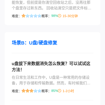
能恢复，但前提是你清空回收站之后，没再往那
个盘里存过新东西。 回收站清空只是把文件标记
为“可覆盖”，实际数据还在硬盘上，只要没被新数
98%
难度：
概率：
15-30分钟
据覆盖，就有机会找回来。为什么这个前提比用
什么方法都关键？因为覆盖程度直接决定恢复率
——每往盘里写一次数据，相当于在原文件上踩
一脚，踩多了就彻底没了。
场景B：U盘/硬盘修复
u盘拔下来数据消失怎么恢复？可以试试这
方法！
在日常生活和工作中，U盘是一种常用的存储设
备，用于存储和传输数据。然而，有时候我们会
遇到这样的问题：在使用U盘时，突然发现数据消
85%
难度：
概率：
1-2小时
失了。这可能是因为U盘被意外拔出、病毒攻击、
文件系统损坏等原因导致的。那么，u盘拔下来数