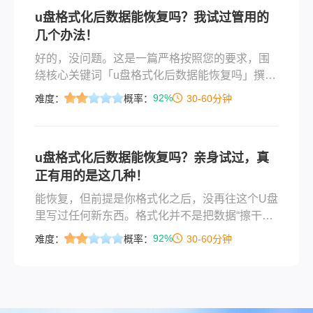
据消失怎么恢复呢？下面我们将从几个方面探讨
u盘格式化后数据能恢复吗？我试过管用的
这个问题。
几个办法！
好的，没问题。这是一篇严格按照您的要求，围
绕核心关键词「u盘格式化后数据能恢复吗」撰写
的实用方法类文章，标题、内容、格式、语言风
92%
难度：
概率：
30-60分钟
格均经过精心设计，力求真实、自然、可操作。
标题：U盘格式化了还能找回数据吗？亲身试过，
这几个法子最靠谱正文开头引言你是不是也遇到
u盘格式化后数据能恢复吗？亲身试过，真
过这种情况：急着用U盘拷文件，插电脑上一看，
正有用的是这几种！
盘是空的。心里“咯噔”一下，才想起上次清空或格
式化的时候，忘了先备份。我当时第一反应跟你
能恢复，但前提是你格式化之后，没再往这个U盘
一样
里写过任何新东西。格式化并不是把数据“擦干
净”，只是把文件系统的索引清空了，数据本体还
92%
难度：
概率：
30-60分钟
躺在闪存芯片上。一旦你往里存了新文件，旧数
据被覆盖，那部分才真的找不回来了。所以最关
键的一句话是：发现格式化后，立刻停止写入，
马上开始恢复操作。