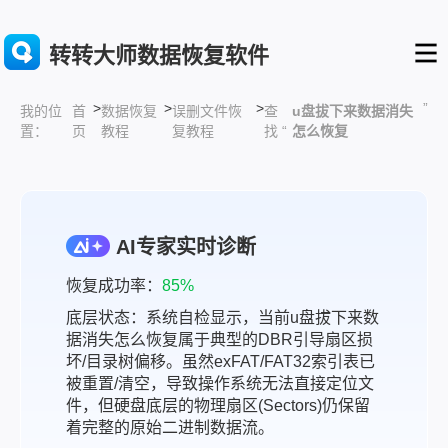
转转大师数据恢复软件
>
>
>
”
首
数据恢复
误删文件恢
查
u盘拔下来数据消失
我的位
页
教程
复教程
找 “
怎么恢复
置：
AI专家实时诊断
恢复成功率：
85%
底层状态：系统自检显示，当前u盘拔下来数
据消失怎么恢复属于典型的DBR引导扇区损
坏/目录树偏移。虽然exFAT/FAT32索引表已
被重置/清空，导致操作系统无法直接定位文
件，但硬盘底层的物理扇区(Sectors)仍保留
着完整的原始二进制数据流。