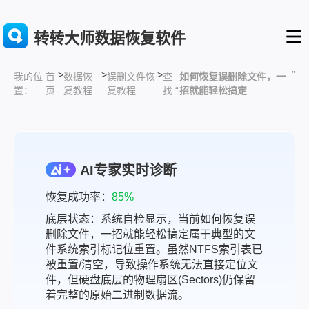
转转大师数据恢复软件
>
>
>
”
首
数据恢
误删文件恢
查
如何恢复误删除文件，一
我的位
页
复教程
复教程
找 “
招就能轻松搞定
置：
AI专家实时诊断
恢复成功率：
85%
底层状态：系统自检显示，当前如何恢复误
删除文件，一招就能轻松搞定属于典型的文
件系统索引标记位重置。虽然NTFS索引表已
被重置/清空，导致操作系统无法直接定位文
件，但硬盘底层的物理扇区(Sectors)仍保留
着完整的原始二进制数据流。