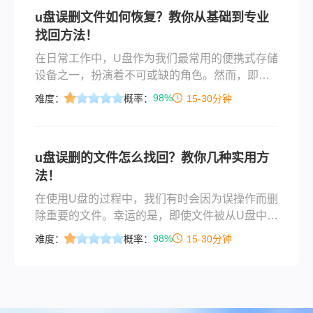
据仍然静静躺在闪存芯片里，等待被唤醒。只要
u盘误删文件如何恢复？教你从基础到专业
你没往U盘里写入新数据， recovery的成功率依
找回方法！
然相当可观。
在日常工作中，U盘作为我们最常用的便携式存储
设备之一，扮演着不可或缺的角色。然而，即便
是最小心谨慎的用户也可能遇到误删文件的情
98%
难度：
概率：
15-30分钟
况。当这种情况发生时，不要惊慌，因为有许多
方法可以帮助您找回丢失的数据。那么u盘误删文
件如何恢复呢？本文将详细介绍几种有效的U盘误
u盘误删的文件怎么找回？教你几种实用方
删文件恢复方案，帮助您应对突发状况。
法！
在使用U盘的过程中，我们有时会因为误操作而删
除重要的文件。幸运的是，即使文件被从U盘中删
除了，只要没有新的数据覆盖原有位置，这些文
98%
难度：
概率：
15-30分钟
件通常是可恢复的。那么u盘误删的文件怎么找回
呢？本文将详细介绍几种有效的方法来帮助您找
回U盘中误删的文件。