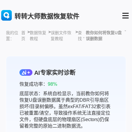
转转大师数据恢复软件
>
>
>
”
首
数据恢复
误删文件恢
查
教你如何将恢复U盘
我的位
页
教程
复教程
找 “
误删数据
置：
AI专家实时诊断
恢复成功率：
98%
底层状态：系统自检显示，当前教你如何将
恢复U盘误删数据属于典型的DBR引导扇区
损坏/目录树偏移。虽然exFAT/FAT32索引表
已被重置/清空，导致操作系统无法直接定位
文件，但硬盘底层的物理扇区(Sectors)仍保
留着完整的原始二进制数据流。