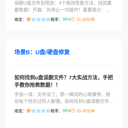
误删U盘文件别慌张：4个高效恢复方法，找回重
要数据！开篇：先停止一切操作！重要提示：发
现U盘文件误删后，请立即停止向U盘存入任何新
98%
难度：
概率：
15-30分钟
文件！这是成功恢复数据的“黄金法则”——删除操
作只是标记空间可覆盖，新文件存入会覆盖旧数
据，导致永久丢失。一、快速自检：系统回收站
与隐藏文件1. 检查系统回收站很多用户不知道：
直接从U盘删除的文件不会进入电脑回收站！但如
场景B：U盘/硬盘修复
果你是通过“右键→删除”操作，且U盘开启
如何找到u盘误删文件？7大实战方法，手把
手教你抢救数据！！
手指一滑，文件没了。那一瞬间的心跳骤停，相
信每个经历过的人都懂。如何找到U盘误删文件？
这恐怕是数据灾难面前最让人焦灼的追问。别
98%
难度：
概率：
15-30分钟
慌。U盘删除文件并不等于文件彻底消失——操作
系统只是把文件占用的空间标记为"可用"，原始数