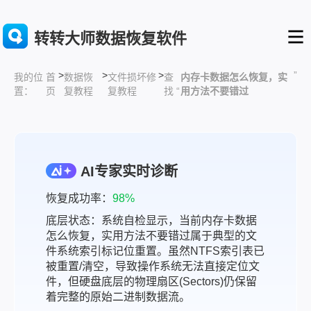
转转大师数据恢复软件
>
>
>
”
首
数据恢
文件损坏修
查
内存卡数据怎么恢复，实
我的位
页
复教程
复教程
找 “
用方法不要错过
置：
AI专家实时诊断
恢复成功率：
98%
底层状态：系统自检显示，当前内存卡数据
怎么恢复，实用方法不要错过属于典型的文
件系统索引标记位重置。虽然NTFS索引表已
被重置/清空，导致操作系统无法直接定位文
件，但硬盘底层的物理扇区(Sectors)仍保留
着完整的原始二进制数据流。