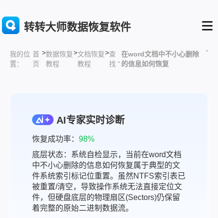
转转大师数据恢复软件
>
>
>
”
首
数据恢复
文档恢复
查
在word文档中不小心删除
我的位
页
教程
教程
找 “
的信息如何恢复
置：
AI专家实时诊断
恢复成功率：
98%
底层状态：系统自检显示，当前在word文档
中不小心删除的信息如何恢复属于典型的文
件系统索引标记位重置。虽然NTFS索引表已
被重置/清空，导致操作系统无法直接定位文
件，但硬盘底层的物理扇区(Sectors)仍保留
着完整的原始二进制数据流。