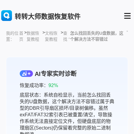
转转大师数据恢复软件
>
>
>
”
首
数据恢
文档恢
查
怎么找回丢失的U盘数据，这
我的位
页
复教程
复教程
找 “
个解决方法不容错过
置：
AI专家实时诊断
恢复成功率：
92%
底层状态：系统自检显示，当前怎么找回丢
失的U盘数据，这个解决方法不容错过属于典
型的DBR引导扇区损坏/目录树偏移。虽然
exFAT/FAT32索引表已被重置/清空，导致操
作系统无法直接定位文件，但硬盘底层的物
理扇区(Sectors)仍保留着完整的原始二进制