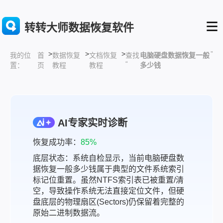
转转大师数据恢复软件
>
>
>
”
首
数据恢复
文档恢复
查找
电脑硬盘数据恢复一般
我的位
“
页
教程
教程
多少钱
置：
AI专家实时诊断
恢复成功率：
85%
底层状态：系统自检显示，当前电脑硬盘数
据恢复一般多少钱属于典型的文件系统索引
标记位重置。虽然NTFS索引表已被重置/清
空，导致操作系统无法直接定位文件，但硬
盘底层的物理扇区(Sectors)仍保留着完整的
原始二进制数据流。