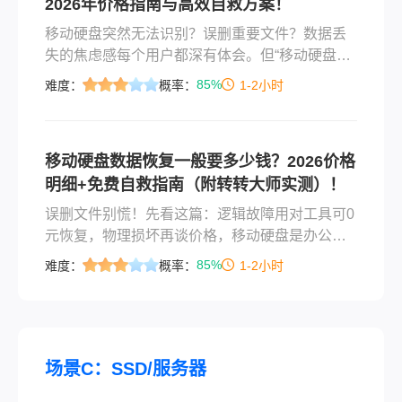
2026年价格指南与高效自救方案！
移动硬盘突然无法识别？误删重要文件？数据丢
失的焦虑感每个用户都深有体会。但“移动硬盘数
据恢复一般需要收费多少钱”成为多数人最关心的
85%
难度：
概率：
1-2小时
问题。本文结合行业现状，详解收费逻辑、市场
行情，并提供安全可行的自助恢复方案，助您理
性决策，守护数据安全。
移动硬盘数据恢复一般要多少钱？2026价格
明细+免费自救指南（附转转大师实测）！
误删文件别慌！先看这篇：逻辑故障用对工具可0
元恢复，物理损坏再谈价格，移动硬盘是办公、
摄影、学习的得力助手，但“啪”一声弹出、“格式
85%
难度：
概率：
1-2小时
化”误点、摔落后无法识别……数据丢失瞬间让人
手心冒汗。最揪心的问题莫过于：移动硬盘数据
恢复一般多少钱？ 本文结合2026年行业最新报
价、故障类型解析与实测方案，助您理性判断、
科学应对，避免花冤枉钱！
场景C：SSD/服务器