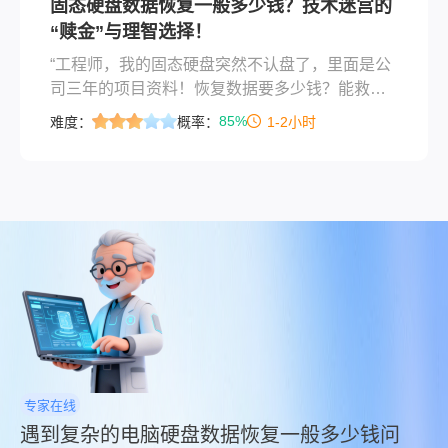
固态硬盘数据恢复一般多少钱？技术迷宫的
“赎金”与理智选择！
“工程师，我的固态硬盘突然不认盘了，里面是公
司三年的项目资料！恢复数据要多少钱？能救回
来吗？” 数据恢复工程师每天都会听到这样焦急的
85%
难度：
概率：
1-2小时
询问。与清脆按下删除键的瞬间不同，固态硬盘
（SSD）的数据丢失往往更沉默，也更棘手。当
您面对一个“失声”的SSD和可能永远消失的珍贵数
据时，第一个浮上心头的问题通常是：固态硬盘
数据恢复一般多少钱？
专家在线
遇到复杂的电脑硬盘数据恢复一般多少钱问