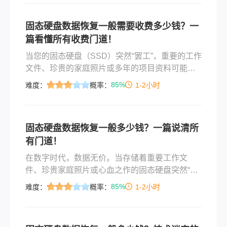
固态硬盘数据恢复一般需要收费多少钱？一
篇看懂所有收费门道！
当您的固态硬盘（SSD）突然“罢工”，重要的工作
文件、珍贵的家庭照片或多年的项目资料可能瞬
间岌岌可危。在焦急寻找解决方案时，一个最现
85%
难度：
概率：
1-2小时
实的问题摆在面前：固态硬盘数据恢复一般需要
收费多少钱？答案是：价格范围极广，从几百元
到上万元不等，并没有一个固定的“标价”。 其收
固态硬盘数据恢复一般多少钱？一篇说清所
费完全取决于硬盘的“病情”严重程度。要理解这笔
有门道！
费用，我们需要走进数据恢复的“手术室”，一探究
竟。
在数字时代，数据无价。当存储着重要工作文
件、珍贵家庭照片或心血之作的固态硬盘突然“罢
工”时，那种焦虑感难以言喻。随之而来的第一个
85%
难度：
概率：
1-2小时
问题往往是：“恢复数据要花多少钱？”