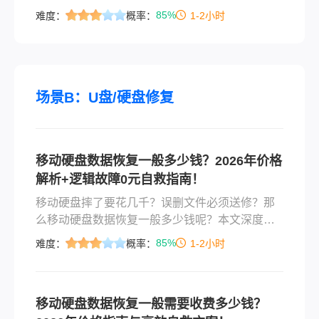
态。当电脑突然弹出"无法读取"提示，或是移动硬
85%
难度：
概率：
1-2小时
盘彻底"失联"，最焦虑的莫过于"恢复要花多少
钱"。作为深耕IT领域多年的博主，我每天收到上
百条求助信息——"电脑硬盘数据恢复一般多少
钱？"今天，我将用最清晰的价格表格，揭开数据
恢复市场的价格迷雾，助你避免被"天价账单"惊
场景B：U盘/硬盘修复
吓。
移动硬盘数据恢复一般多少钱？2026年价格
解析+逻辑故障0元自救指南！
移动硬盘摔了要花几千？误删文件必须送修？那
么移动硬盘数据恢复一般多少钱呢？本文深度解
析2026年移动硬盘数据恢复真实价格逻辑，首发
85%
难度：
概率：
1-2小时
权威价格参考表，揭露“按GB收费”陷阱，并首推
转转大师免费版——逻辑故障用户零成本自救方
案，附四步实操指南，帮你精准避坑、守住钱
移动硬盘数据恢复一般需要收费多少钱？
包！