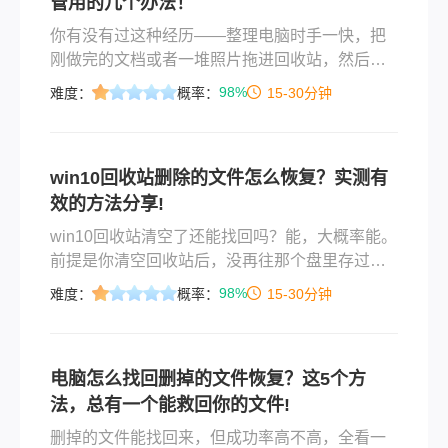
管用的几个办法！
你有没有过这种经历——整理电脑时手一快，把
刚做完的文档或者一堆照片拖进回收站，然后习
惯性地点了“清空回收站”？或者更惨，格式化U盘
98%
难度：
概率：
15-30分钟
的时候选错了盘符，里面存了好几年的工作资料
瞬间消失？说实话，我自己就踩过这个坑。去年
换新电脑的时候，我准备把旧硬盘里的工作文件
win10回收站删除的文件怎么恢复？实测有
导出来，结果不小心把整个D盘给格式化了。当时
效的方法分享!
脑子嗡的一下，里面可是有我近三年做的项目方
案和客户资料。后来我花了整整两天时间研究怎
win10回收站清空了还能找回吗？能，大概率能。
么把硬盘里的资料不小心删除了怎么找回，试了
前提是你清空回收站后，没再往那个盘里存过新
七八种方法，有的确实管用，有的纯粹浪费时
东西。因为Windows删除文件只是把磁盘上的空
98%
难度：
概率：
15-30分钟
间。
间标记成“可用”，实际数据还在，但只要新数据写
进去就会覆盖掉它，一覆盖神仙也救不了。所以
拿到结论的第一件事：立刻停用这台电脑，别再
电脑怎么找回删掉的文件恢复？这5个方
往里拷文件、装软件、甚至浏览网页（浏览器缓
法，总有一个能救回你的文件!
存也会写盘）。
删掉的文件能找回来，但成功率高不高，全看一