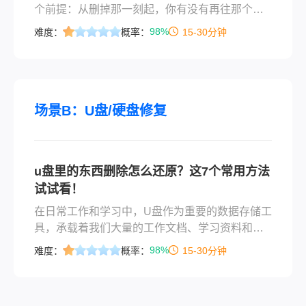
个前提：从删掉那一刻起，你有没有再往那个盘
里写过新东西。文件删除只是把存储空间标记成
98%
难度：
概率：
15-30分钟
“可用”，数据没被覆盖就还在磁盘上。这个前提比
用什么方法都关键，它决定了你动手时的恢复上
限。
场景B：U盘/硬盘修复
u盘里的东西删除怎么还原？这7个常用方法
试试看！
在日常工作和学习中，U盘作为重要的数据存储工
具，承载着我们大量的工作文档、学习资料和个
人文件。然而，误删除操作时有发生，让人措手
98%
难度：
概率：
15-30分钟
不及。本文将详细介绍u盘里的东西删除怎么还原
的多种有效方法，帮助您快速找回丢失的重要文
件。