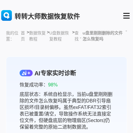
转转大师数据恢复软件
>
>
>
”
首
数据恢复
U盘数据恢
查
u盘里刚刚删除的文件
我的位
页
教程
复教程
找 “
怎么恢复吗
置：
AI专家实时诊断
恢复成功率：
98%
底层状态：系统自检显示，当前u盘里刚刚删
除的文件怎么恢复吗属于典型的DBR引导扇
区损坏/目录树偏移。虽然exFAT/FAT32索引
表已被重置/清空，导致操作系统无法直接定
位文件，但硬盘底层的物理扇区(Sectors)仍
保留着完整的原始二进制数据流。