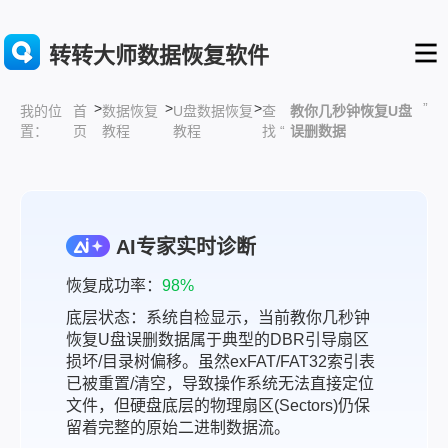
转转大师数据恢复软件
>
>
>
”
首
数据恢复
U盘数据恢复
查
教你几秒钟恢复U盘
我的位
页
教程
教程
找 “
误删数据
置：
AI专家实时诊断
恢复成功率：
98%
底层状态：系统自检显示，当前教你几秒钟
恢复U盘误删数据属于典型的DBR引导扇区
损坏/目录树偏移。虽然exFAT/FAT32索引表
已被重置/清空，导致操作系统无法直接定位
文件，但硬盘底层的物理扇区(Sectors)仍保
留着完整的原始二进制数据流。