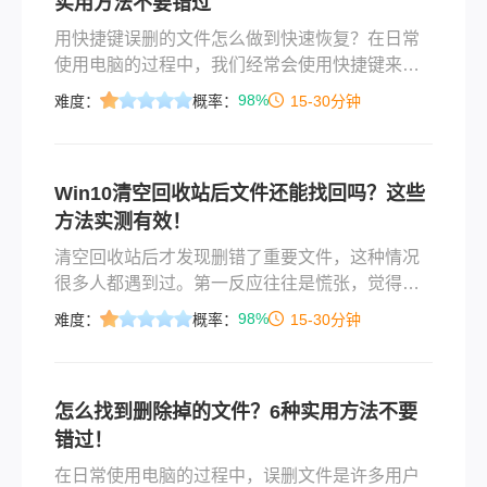
实用方法不要错过
用快捷键误删的文件怎么做到快速恢复？在日常
使用电脑的过程中，我们经常会使用快捷键来提
高工作效率和操作方便性。然而，不小心使用快
98%
难度：
概率：
15-30分钟
捷键误删了重要的文件，这时候很多人都会感到
头疼和焦虑。不用担心，下面将介绍几种简单、
快速的方法，让您轻松恢复被误删的文件。
Win10清空回收站后文件还能找回吗？这些
方法实测有效！
清空回收站后才发现删错了重要文件，这种情况
很多人都遇到过。第一反应往往是慌张，觉得文
件彻底没了。其实Windows删除文件的机制并没
98%
难度：
概率：
15-30分钟
有我们想象中那么"干净"——文件被删除或清空回
收站后，系统只是把文件占用的磁盘空间标记
为"可覆盖"，实际数据还在原来的位置，直到新数
怎么找到删除掉的文件？6种实用方法不要
据写入将其覆盖。这就给了我们恢复的机会。本
错过！
文会按照从简单到复杂、从免费到付费的顺序，
介绍几个Win10回收站文件删除了怎么恢复的方
在日常使用电脑的过程中，误删文件是许多用户