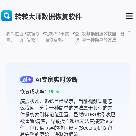
转转大师数据恢复软件
>
>
>
”
首
数据恢
相机/SD卡数
查
视频误删怎么找回，分
我的位
页
复教程
据恢复教程
找
享一种简单的方法
置：
“
AI专家实时诊断
恢复成功率：
98%
底层状态：系统自检显示，当前视频误删怎
么找回，分享一种简单的方法属于典型的文
件系统索引标记位重置。虽然NTFS索引表已
被重置/清空，导致操作系统无法直接定位文
件，但硬盘底层的物理扇区(Sectors)仍保留
着完整的原始二进制数据流。