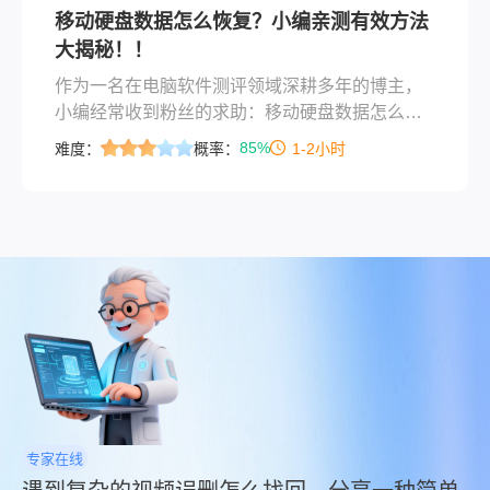
移动硬盘数据怎么恢复？小编亲测有效方法
复吗？答案是肯定的！下面就来推荐五个比较靠
大揭秘！！
谱的恢复方法，一起来看下吧。
作为一名在电脑软件测评领域深耕多年的博主，
小编经常收到粉丝的求助：移动硬盘数据怎么恢
复？尤其是在职场办公或自媒体拍摄中，一张珍
85%
难度：
概率：
1-2小时
贵的照片、一个关键的视频文件丢失，都可能带
来巨大损失。今天，小编就结合多年经验，为大
家带来一篇实用指南，详细解析移动硬盘数据恢
复的常用方法。无论你是新手还是老鸟，都能从
中找到解决方案。本文分享小编的独家见解，帮
助你在数据恢复路上少走弯路。
专家在线