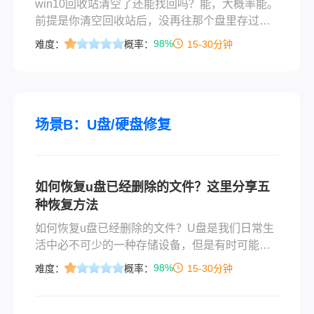
win10回收站清空了还能找回吗？能，大概率能。
前提是你清空回收站后，没再往那个盘里存过新
东西。因为Windows删除文件只是把磁盘上的空
98%
难度：
概率：
15-30分钟
间标记成“可用”，实际数据还在，但只要新数据写
进去就会覆盖掉它，一覆盖神仙也救不了。所以
拿到结论的第一件事：立刻停用这台电脑，别再
往里拷文件、装软件、甚至浏览网页（浏览器缓
存也会写盘）。
场景B：U盘/硬盘修复
如何恢复u盘已经删除的文件？这里分享五
种恢复方法
如何恢复u盘已经删除的文件？U盘是我们日常生
活中必不可少的一种存储设备，但是有时可能会
不小心删除了U盘上的文件，或者格式化了整个U
98%
难度：
概率：
15-30分钟
盘，导致原本存储在其中的文件出现丢失，并且
在想要操作的时候不可用。无奈之下，只好去找
一个合适的方法来恢复。那么，U盘误删文件能恢