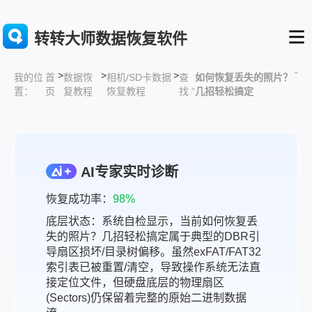
转转大师数据恢复软件
>
>
>
”
首
数据恢
相机/SD卡数据
查
如何恢复丢失的照片？
我的位
页
复教程
恢复教程
找 “
几招轻松搞定
置：
AI专家实时诊断
恢复成功率：
98%
底层状态：系统自检显示，当前如何恢复丢
失的照片？几招轻松搞定属于典型的DBR引
导扇区损坏/目录树偏移。虽然exFAT/FAT32
索引表已被重置/清空，导致操作系统无法直
接定位文件，但硬盘底层的物理扇区
(Sectors)仍保留着完整的原始二进制数据