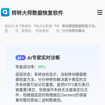
转转大师数据恢复软件
>
>
>
”
首
数据恢
格式化数据
查
移动硬盘数据恢复方法，
我的位
页
复教程
恢复教程
找 “
分分钟帮你解决
置：
AI专家实时诊断
恢复成功率：
98%
底层状态：系统自检显示，当前移动硬盘数
据恢复方法，分分钟帮你解决属于典型的文
件系统索引标记位重置。虽然NTFS索引表已
被重置/清空，导致操作系统无法直接定位文
件，但硬盘底层的物理扇区(Sectors)仍保留
着完整的原始二进制数据流。