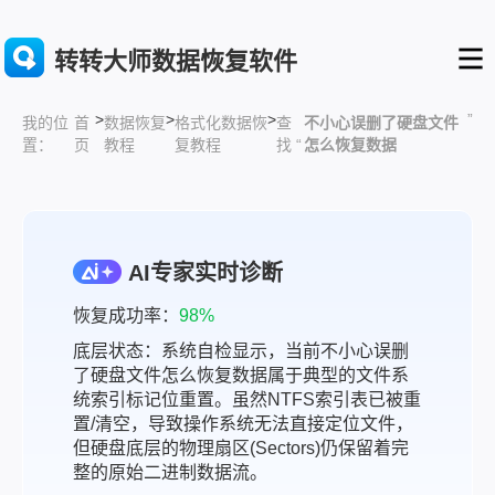
转转大师数据恢复软件
>
>
>
”
首
数据恢复
格式化数据恢
查
不小心误删了硬盘文件
我的位
页
教程
复教程
找 “
怎么恢复数据
置：
AI专家实时诊断
恢复成功率：
98%
底层状态：系统自检显示，当前不小心误删
了硬盘文件怎么恢复数据属于典型的文件系
统索引标记位重置。虽然NTFS索引表已被重
置/清空，导致操作系统无法直接定位文件，
但硬盘底层的物理扇区(Sectors)仍保留着完
整的原始二进制数据流。