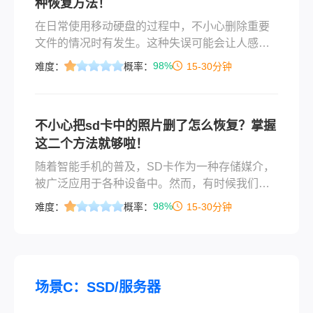
种恢复方法！
SD卡数据恢复方法，帮助您找回丢失的数据。
在日常使用移动硬盘的过程中，不小心删除重要
文件的情况时有发生。这种失误可能会让人感到
焦虑不安，特别是当这些文件包含无法替代的数
98%
难度：
概率：
15-30分钟
据时。幸运的是，即使文件被删除，也并不意味
着它们就永远消失了。通过一些有效的方法和工
具，我们仍然有可能恢复被误删的移动硬盘文
不小心把sd卡中的照片删了怎么恢复？掌握
件。那么移动硬盘文件不小心删了怎么恢复呢？
这二个方法就够啦！
本文将为您详细介绍移动硬盘文件误删后的恢复
步骤和注意事项。
随着智能手机的普及，SD卡作为一种存储媒介，
被广泛应用于各种设备中。然而，有时候我们会
不小心删除SD卡中的照片，导致珍贵记忆的丢
98%
难度：
概率：
15-30分钟
失。那么，不小心把sd卡中的照片删了怎么恢复
呢？下面我们将为您详细介绍恢复SD卡中照片的
方法和注意事项。
场景C：SSD/服务器