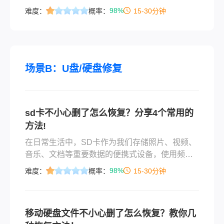
生。幸运的是，根据删除的具体情况和文件的重
98%
难度：
概率：
15-30分钟
要性，我们可以采取不同的策略来尝试恢复这些
丢失的数据。那么电脑文件不小心删了怎么恢复
呢？本文将介绍一些实用的方法，帮助您找回那
些不慎被删除的文件。
场景B：U盘/硬盘修复
sd卡不小心删了怎么恢复？分享4个常用的
方法!
在日常生活中，SD卡作为我们存储照片、视频、
音乐、文档等重要数据的便携式设备，使用频率
极高。然而，由于各种原因，如操作失误、病毒
98%
难度：
概率：
15-30分钟
感染或系统错误，我们可能会不小心删除SD卡上
的数据，导致重要信息丢失。面对这种情况，许
多用户会感到手足无措。那么sd卡不小心删了怎
移动硬盘文件不小心删了怎么恢复？教你几
么恢复呢？别担心，本文将为您介绍几种有效的