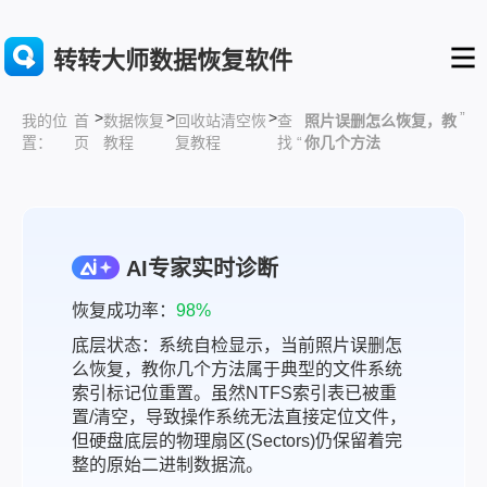
转转大师数据恢复软件
>
>
>
”
首
数据恢复
回收站清空恢
查
照片误删怎么恢复，教
我的位
页
教程
复教程
找 “
你几个方法
置：
AI专家实时诊断
恢复成功率：
98%
底层状态：系统自检显示，当前照片误删怎
么恢复，教你几个方法属于典型的文件系统
索引标记位重置。虽然NTFS索引表已被重
置/清空，导致操作系统无法直接定位文件，
但硬盘底层的物理扇区(Sectors)仍保留着完
整的原始二进制数据流。