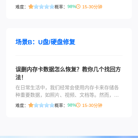
个小时，最后用恢复软件把论文PDF和原始文档
生，无论是因为清理空间、误操作还是设备故
98%
难度：
概率：
15-30分钟
捞回来绝大部分。
障。不过，科技的进步为我们提供了多种恢复已
删除照片的方法。那么照片删除了怎么恢复回来
呢？本文将详细介绍在不同设备和平台上恢复照
片的步骤，帮助你找回那些珍贵的记忆。
场景B：U盘/硬盘修复
误删内存卡数据怎么恢复？教你几个找回方
法！
在日常生活中，我们经常会使用内存卡来存储各
种重要数据，如照片、视频、文档等。然而，有
时我们可能会不小心误删这些数据，导致重要信
98%
难度：
概率：
15-30分钟
息丢失。那么误删内存卡数据怎么恢复呢？本文
将为您介绍几种恢复内存卡误删数据的方法，帮
助您尽可能地找回宝贵的数据。