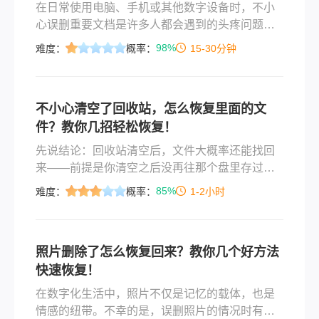
在日常使用电脑、手机或其他数字设备时，不小
心误删重要文档是许多人都会遇到的头疼问题。
这些文档可能包含工作资料、学习笔记、珍贵照
98%
难度：
概率：
15-30分钟
片或是其他无法替代的宝贵信息。幸运的是，即
使文档被误删，我们仍然有机会通过一系列方法
来尝试恢复它们。那么不小心误删的文档怎么恢
不小心清空了回收站，怎么恢复里面的文
复原状呢？本文将为您提供一份详细的指南，帮
件？教你几招轻松恢复！
助您在不慎误删文档后，尽可能恢复其原状。
先说结论：回收站清空后，文件大概率还能找回
来——前提是你清空之后没再往那个盘里存过东
西。 这个前提比用什么软件都关键，很多人一着
85%
难度：
概率：
1-2小时
急就先往里面拷了一堆新文件，结果把旧数据覆
盖了，那就真没戏了。前阵子我朋友给我打电
话，声音都变了——他写了一个月的毕业论文，
照片删除了怎么恢复回来？教你几个好方法
整理文件夹的时候手滑点错了，不小心清空了回
快速恢复！
收站。等反应过来的时候，桌面空空荡荡，回收
站也干干净净。他当时第一反应是往D盘拷了个备
在数字化生活中，照片不仅是记忆的载体，也是
份包想"抢救"，我赶紧让他停手，过去帮他弄了几
情感的纽带。不幸的是，误删照片的情况时有发