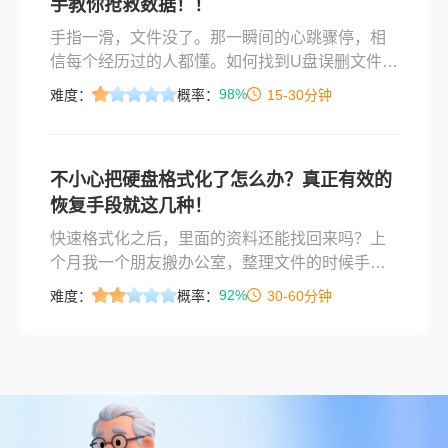
手教你抢救数据！！
手指一滑，文件没了。那一瞬间的心跳骤停，相
信每个经历过的人都懂。如何找到U盘误删文件？
这恐怕是数据灾难面前最让人焦灼的追问。别
98%
难度：
概率：
15-30分钟
慌。U盘删除文件并不等于文件彻底消失——操作
系统只是把文件占用的空间标记为"可用"，原始数
据仍然静静躺在闪存芯片里，等待被唤醒。只要
不小心把硬盘格式化了怎么办？真正有效的
你没往U盘里写入新数据， recovery的成功率依
恢复手段就这几种！
然相当可观。
快速格式化之后，里面的资料还能找回来吗？上
个月我一个朋友搬办公室，整理文件的时候手
滑，把一个2TB的移动硬盘点了格式化。等他反
92%
难度：
概率：
30-60分钟
应过来，盘里已经空了——里面是他过去五年拍
的所有项目照片和视频素材。他当时给我打电
话，声音都在抖。我跟他说先别慌，格式化后的
硬盘数据如何恢复，这事儿我帮人处理过不止一
次了。