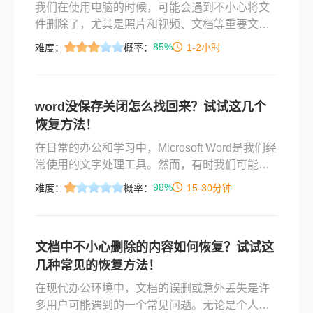
我们在使用电脑的时候，可能会遇到不小心将文
件删除了，尤其是照片和视频、文档等重要文
件，一旦不小心删除或者格式化后，就需要找专
85%
难度：
概率：
1-2小时
业人士做数据恢复，费用少则几百，多则上千，
相信很多用户都遇到过此类问题。但其实，只要
你想要恢复数据的U盘、硬盘、存储卡等设备没有
word没保存关闭怎么找回来？试试这几个
损坏，只是不小心删除或者格式化掉，都可以自
恢复方法！
行恢复出来。那么桌面上的文件被替换如何恢复
原来的呢？下面就是误删文件恢复，希望保存收
在日常的办公和学习中，Microsoft Word是我们经
藏本文，后面可能会使用到。
常使用的文字处理工具。然而，有时我们可能会
遇到一些突发情况，如电脑突然关机、程序崩溃
98%
难度：
概率：
15-30分钟
或忘记保存文件，导致我们的工作成果丢失。那
么，word没保存关闭怎么找回来呢？本文将为您
提供一些实用的方法。
文档中不小心删除的内容如何恢复？试试这
几种常见的恢复方法！
在现代办公环境中，文档的误删或意外丢失是许
多用户可能遇到的一个常见问题。无论是个人用