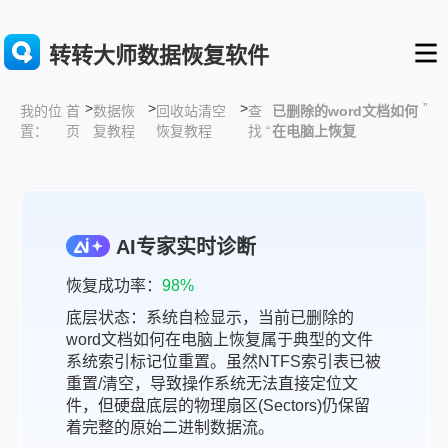
转转大师数据恢复软件
>
>
>
”
首
数据恢
回收站清空
查
已删除的word文档如何
我的位
页
复教程
恢复教程
找 “
在电脑上恢复
置：
AI专家实时诊断
恢复成功率：
98%
底层状态：系统自检显示，当前已删除的
word文档如何在电脑上恢复属于典型的文件
系统索引标记位重置。虽然NTFS索引表已被
重置/清空，导致操作系统无法直接定位文
件，但硬盘底层的物理扇区(Sectors)仍保留
着完整的原始二进制数据流。