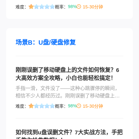
户还是企业员工，这样的意外都可能导致重要数
98%
难度：
概率：
15-30分钟
据的丢失，进而影响工作进度或带来经济损失。
幸运的是，随着技术的进步，现在有多种方法可
以帮助我们恢复文档中不小心删除的内容。那么
文档中不小心删除的内容如何恢复呢？本文将详
细介绍几种常见的恢复方法，帮助您更好地应对
场景B：U盘/硬盘修复
这一挑战。
刚刚误删了移动硬盘上的文件如何恢复？6
大高效方案全攻略，小白也能轻松搞定！
手指一滑，文件没了——这种心跳骤停的瞬间，
相信不少人都经历过。刚刚误删了移动硬盘上的
文件如何恢复？别慌，根据2026年最新实测数
98%
难度：
概率：
15-30分钟
据，90%的逻辑层数据丢失问题都可以自行解
决。本文将从易到难，为你拆解6种经过反复验证
的恢复方案，每一种都附详细操作步骤，助你在
如何找到u盘误删文件？7大实战方法，手把
数据危机面前从容应对。