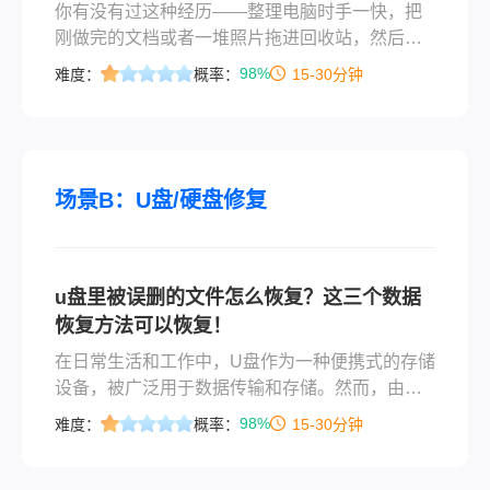
你有没有过这种经历——整理电脑时手一快，把
刚做完的文档或者一堆照片拖进回收站，然后习
惯性地点了“清空回收站”？或者更惨，格式化U盘
98%
难度：
概率：
15-30分钟
的时候选错了盘符，里面存了好几年的工作资料
瞬间消失？说实话，我自己就踩过这个坑。去年
换新电脑的时候，我准备把旧硬盘里的工作文件
导出来，结果不小心把整个D盘给格式化了。当时
脑子嗡的一下，里面可是有我近三年做的项目方
场景B：U盘/硬盘修复
案和客户资料。后来我花了整整两天时间研究怎
么把硬盘里的资料不小心删除了怎么找回，试了
七八种方法，有的确实管用，有的纯粹浪费时
u盘里被误删的文件怎么恢复？这三个数据
间。
恢复方法可以恢复！
在日常生活和工作中，U盘作为一种便携式的存储
设备，被广泛用于数据传输和存储。然而，由于
误操作或其他原因，我们可能会不小心删除U盘中
98%
难度：
概率：
15-30分钟
的文件。当这种情况发生时，我们不必过于担
心，因为有一些方法可以帮助我们恢复被误删的