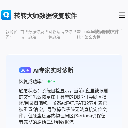
转转大师数据恢复软件
>
>
>
”
首
数据恢复
回收站清空恢
查
u盘里被误删的文件
我的位
页
教程
复教程
找 “
怎么恢复
置：
AI专家实时诊断
恢复成功率：
98%
底层状态：系统自检显示，当前u盘里被误删
的文件怎么恢复属于典型的DBR引导扇区损
坏/目录树偏移。虽然exFAT/FAT32索引表已
被重置/清空，导致操作系统无法直接定位文
件，但硬盘底层的物理扇区(Sectors)仍保留
着完整的原始二进制数据流。