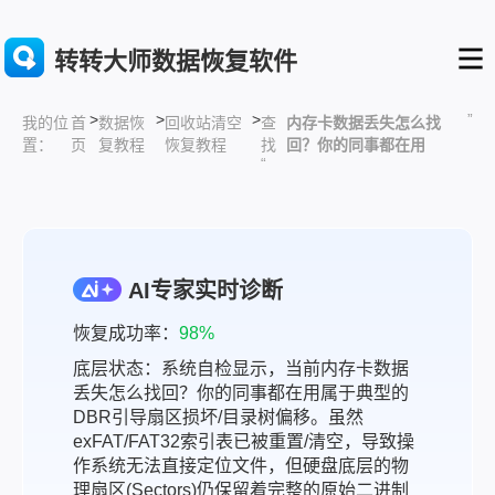
转转大师数据恢复软件
>
>
>
”
首
数据恢
回收站清空
查
内存卡数据丢失怎么找
我的位
页
复教程
恢复教程
找
回？你的同事都在用
置：
“
AI专家实时诊断
恢复成功率：
98%
底层状态：系统自检显示，当前内存卡数据
丢失怎么找回？你的同事都在用属于典型的
DBR引导扇区损坏/目录树偏移。虽然
exFAT/FAT32索引表已被重置/清空，导致操
作系统无法直接定位文件，但硬盘底层的物
理扇区(Sectors)仍保留着完整的原始二进制