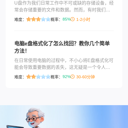
​U盘作为我们日常工作中不可或缺的存储设备，经
常会存储重要的文件和数据。然而，有时我们可
能会遇到U盘无法打开的情况，这可能是由于多种
85%
难度：
概率：
1-2小时
原因造成的，如文件系统损坏、驱动问题、硬件
故障等。那么u盘打不开怎么恢复呢？本文将为您
介绍几种常见的恢复方法，并附上每种方法的简
电脑e盘格式化了怎么找回？教你几个简单
介，帮助您解决U盘打不开的问题。
方法！
在日常使用电脑的过程中，不小心将E盘格式化可
能会导致重要数据的丢失，这无疑是一个令人头
疼的问题。然而，即使E盘被格式化，数据恢复仍
92%
难度：
概率：
30-60分钟
有可能。那么电脑e盘格式化了怎么找回呢？本文
将详细介绍几种有效的数据恢复方法，帮助您找
回被格式化的E盘中的数据。