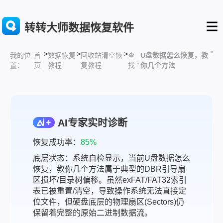
转转大师数据恢复软件
>
>
>
”
首
数据恢复
回收站清空恢
查
U盘数据怎么恢复，教
我的位
页
教程
复教程
找 “
你几个方法
置：
AI专家实时诊断
恢复成功率：
85%
底层状态：系统自检显示，当前U盘数据怎么
恢复，教你几个方法属于典型的DBR引导扇
区损坏/目录树偏移。虽然exFAT/FAT32索引
表已被重置/清空，导致操作系统无法直接定
位文件，但硬盘底层的物理扇区(Sectors)仍
保留着完整的原始二进制数据流。