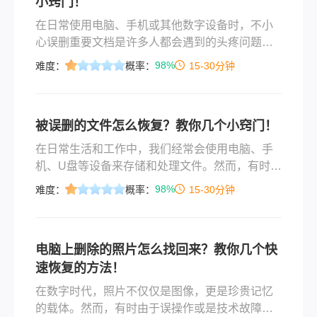
小窍门！
在日常使用电脑、手机或其他数字设备时，不小
心误删重要文档是许多人都会遇到的头疼问题。
这些文档可能包含工作资料、学习笔记、珍贵照
98%
难度：
概率：
15-30分钟
片或是其他无法替代的宝贵信息。幸运的是，即
使文档被误删，我们仍然有机会通过一系列方法
来尝试恢复它们。那么不小心误删的文档怎么恢
被误删的文件怎么恢复？教你几个小窍门！
复原状呢？本文将为您提供一份详细的指南，帮
助您在不慎误删文档后，尽可能恢复其原状。
在日常生活和工作中，我们经常会使用电脑、手
机、U盘等设备来存储和处理文件。然而，有时由
于疏忽或操作失误，我们可能会不小心删除了一
98%
难度：
概率：
15-30分钟
些重要的文件。面对这种情况，许多人会感到焦
虑和困惑，不知道被误删的文件怎么恢复。本文
将为大家介绍几种常见的文件恢复方法，帮助您
电脑上删除的照片怎么找回来？教你几个快
找回误删的文件。
速恢复的方法！
在数字时代，照片不仅仅是图像，更是珍贵记忆
的载体。然而，有时由于误操作或是技术故障，