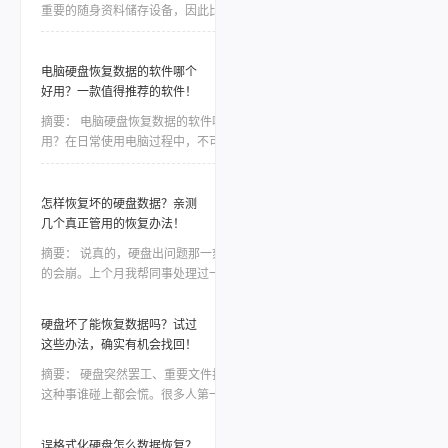
重要的随身资料储存设备，因此比起电脑本
地的硬盘，移动硬盘更加容易出现数据丢
失、误删等情况。一些重要的数据如果没有
备份，那么造成的损失将是难以估量的，因
电脑硬盘恢复数据的软件哪个
此市场对移动硬盘数据恢复软件的需求是非
好用？一款值得推荐的软件！
常大，今天我们就针对转转数据恢复大师数
摘要：
电脑硬盘恢复数据的软件哪个好
据恢复这款软件，讲讲如何利用工具恢复丢
用？在日常使用电脑过程中，不可避免地会
失的数据。
遇到电脑硬盘数据丢失或损坏的情况。无论
是因为误操作、磁盘故障还是病毒攻击，我
们都面临着一种紧迫感，需要尽快找到一款
怎样恢复坏的硬盘数据？亲测
稳定可靠的软件来恢复我们的宝贵数据。然
几个真正管用的恢复办法！
而，市面上各种各样的电脑硬盘恢复软件让
摘要：
说真的，硬盘出问题那一刻心态真
人眼花缭乱，我们应该如何选择呢？本文将
的会崩。上个月我帮同事处理过一次，他那
会为大家详细介绍一款备受好评的电脑硬盘
个用了三年的移动硬盘突然不认盘了，里面
恢复数据软件，帮助大家解决这一难题。
全是项目资料，急得他在工位上直拍桌子。
硬盘坏了能恢复数据吗？试过
当时我也是满头问号：怎样恢复坏的硬盘数
这些办法，确实有机会找回！
据？后来折腾了大半天才把东西捞回来大部
分。如果你现在也正在为硬盘出问题发愁，
摘要：
硬盘突然罢工、重要文件打不开，
先别慌，这篇会按从简单到复杂、从免费到
这种事谁碰上都会慌。很多人第一反应就是
付费的顺序，把我试过靠谱的几个方法都告
——硬盘坏了能恢复数据吗？答案是有机
诉你，重点解决怎样恢复坏的硬盘数据这个
会，但前提是你得用对方法，而且越早动手
误格式化硬盘怎么数据恢复？