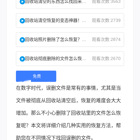
回收站清空的东西怎么找回来？试试这2个找回方法！
观看次数:3563
回收站清空恢复的变态神器！教你怎么快速找回！
观看次数:2739
回收站照片删除了怎么恢复？教你二种实用找回方法！
观看次数:2874
回收站彻底删除的文件怎么恢复？这两个方法了解下！
观看次数:2670
免费
下
在数字时代，误删文件是常有的事情，尤其是当
载 |
文件被彻底从回收站清空后，恢复的难度会大大
增加。那么
不小心删除了回收站里的文件怎么恢
复
呢？本文将详细介绍几种实用的恢复方法，帮
助您在不同情况下找回误删的文件
。