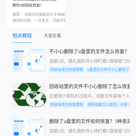
问题。
成功率越高。很多人问硬盘坏了能恢复数据
教你3招轻松恢复！
吗，其实关键要看硬盘是逻辑故障还是物理
损坏，以及数据有没有被覆盖。这篇文章会
摘要：
​误格式化硬盘是许多电脑用户可能
从最简单的情况讲起，逐步说到比较棘手的
遇到的问题，一旦发生，可能导致重要数据
场景，每个方法我都尽量把操作细节讲清
的丢失。然而，通过一系列有效的方法和工
楚。覆盖误删、格式化、分区丢失、设备异
具，我们仍有可能找回这些宝贵的数据。本
相关教程
大家在看
响等常见情况。
文将详细介绍误格式化硬盘怎么数据恢复。
不小心删除了u盘里的文件怎么恢复？5
凌晨2点，婚礼摄影师小林盯着U盘弹窗"已删
回收站清空恢复教程
u盘里的文件不小心删除了怎
回收站里的文件不小心删除了怎么恢复？
在使用计算机的过程中，误删文件是每个人都
回收站清空恢复教程
视频误删怎么找回，分享一种
删除了u盘里的文件如何恢复？5种亲测
凌晨2点，婚礼摄影师小林盯着U盘弹窗"已删